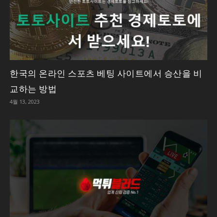
한국의 온라인 스포츠 베팅 사이트에서 승산을 비
교하는 방법
4월 13, 2023