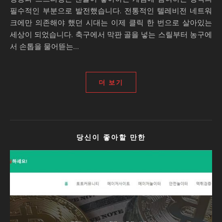
필수적인 부분으로 발전했습니다. 전통적인 텔레비전 네트워
크에만 의존해야 했던 시대는 이제 클릭 한 번으로 살아있는
세상이 되었습니다. 축구에서 막판 골을 넣는 스릴부터 농구에
서 손톱을 물어뜯는…
더 보기
당신이 좋아할 만한