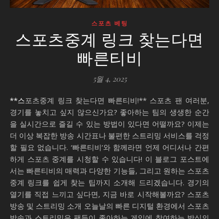
스포츠 베팅
스포츠중계 링크 찾는다면
빠른티비
5월 4, 2025
**스포츠중계 링크 찾는다면 빠른티비!** 스포츠 팬 여러분,
경기를 놓치고 싶지 않으신가요? 좋아하는 팀의 생생한 순간
을 실시간으로 즐길 수 있는 방법이 있다면 어떨까요? 이제는
더 이상 복잡한 방송 시간표나 불편한 스트리밍 서비스를 걱정
할 필요 없습니다. ‘빠른티비’와 함께라면 언제 어디서나 간편
하게 스포츠 중계를 시청할 수 있습니다! 이 블로그 포스트에
서는 빠른티비의 매력과 다양한 기능들, 그리고 원하는 스포츠
중계 링크를 쉽게 찾는 팁까지 소개해 드리겠습니다. 경기의
열기를 직접 느끼고 싶다면, 지금 바로 시작해볼까요? 스포츠
방송 및 스트리밍 소개 오늘날의 빠른 디지털 환경에서 스포츠
방송과 스트리밍은 팬들이 좋아하는 게임에 참여하는 방식의