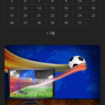
5
6
7
8
9
10
11
12
13
14
15
16
17
18
19
20
21
22
23
24
25
26
27
28
29
30
31
« 2월