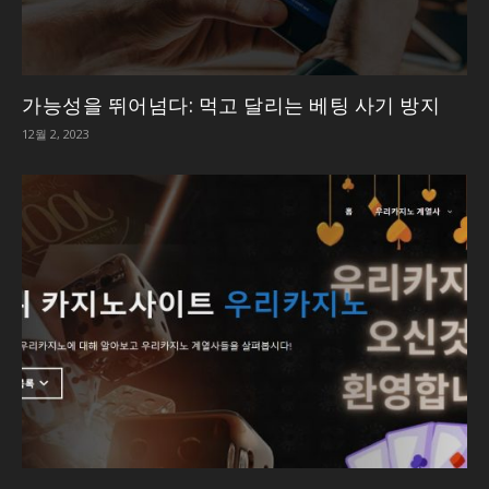
가능성을 뛰어넘다: 먹고 달리는 베팅 사기 방지
12월 2, 2023