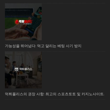
가능성을 뛰어넘다: 먹고 달리는 베팅 사기 방지
먹튀폴리스의 권장 사항: 최고의 스포츠토토 및 카지노사이트.