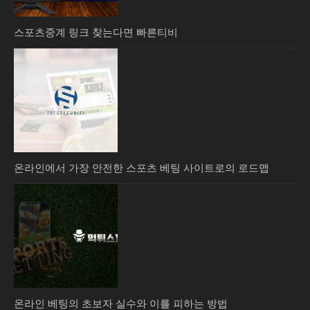
스포츠중계 링크 찾는다면 빠른티비
온라인에서 가장 안전한 스포츠 베팅 사이트로의 로드맵
온라인 베팅의 초보자 실수와 이를 피하는 방법