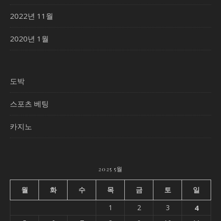
2022년 11월
2020년 1월
도박
스포츠 베팅
카지노
2025 5월
월
화
수
목
금
토
일
1
2
3
4