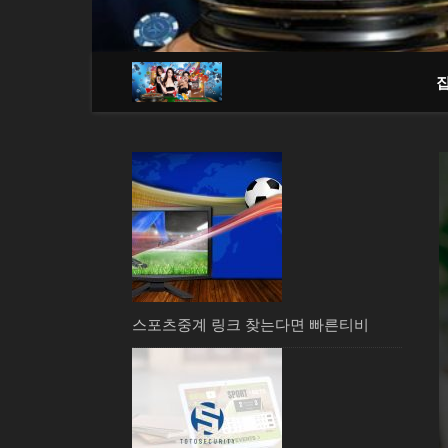
스포츠중계 링크 찾는다면 빠른티비