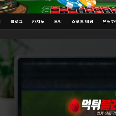
집
블로그
카지노
도박
스포츠 베팅
연락하