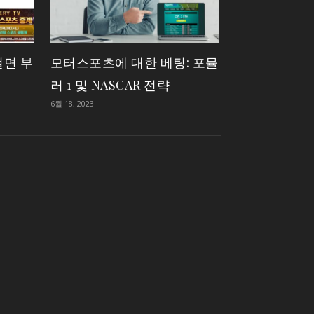
걸면 부
모터스포츠에 대한 베팅: 포뮬
러 1 및 NASCAR 전략
6월 18, 2023