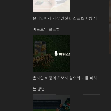
온라인에서 가장 안전한 스포츠 베팅 사
이트로의 로드맵
온라인 베팅의 초보자 실수와 이를 피하
는 방법