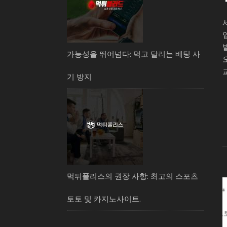
가능성을 뛰어넘다: 먹고 달리는 베팅 사
기 방지
먹튀폴리스의 권장 사항: 최고의 스포츠
토토 및 카지노사이트.