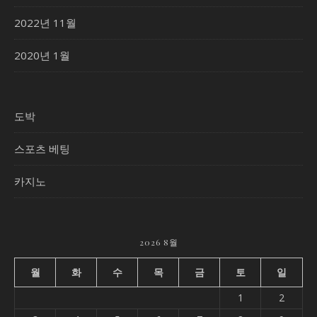
2022년 11월
2020년 1월
도박
스포츠 베팅
카지노
2026 8월
월
화
수
목
금
토
일
1
2