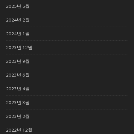
2025년 5월
2024년 2월
2024년 1월
2023년 12월
2023년 9월
2023년 6월
2023년 4월
2023년 3월
2023년 2월
2022년 12월