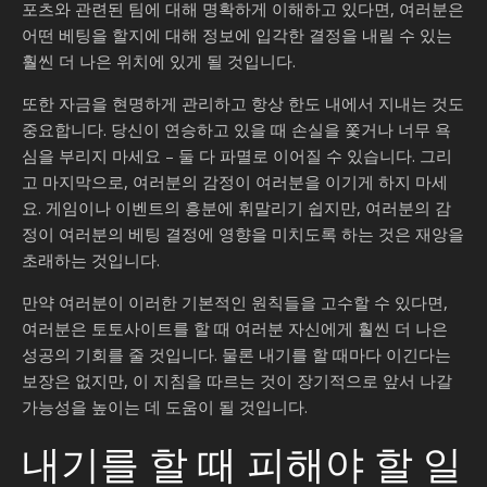
포츠와 관련된 팀에 대해 명확하게 이해하고 있다면, 여러분은
어떤 베팅을 할지에 대해 정보에 입각한 결정을 내릴 수 있는
훨씬 더 나은 위치에 있게 될 것입니다.
또한 자금을 현명하게 관리하고 항상 한도 내에서 지내는 것도
중요합니다. 당신이 연승하고 있을 때 손실을 쫓거나 너무 욕
심을 부리지 마세요 – 둘 다 파멸로 이어질 수 있습니다. 그리
고 마지막으로, 여러분의 감정이 여러분을 이기게 하지 마세
요. 게임이나 이벤트의 흥분에 휘말리기 쉽지만, 여러분의 감
정이 여러분의 베팅 결정에 영향을 미치도록 하는 것은 재앙을
초래하는 것입니다.
만약 여러분이 이러한 기본적인 원칙들을 고수할 수 있다면,
여러분은 토토사이트를 할 때 여러분 자신에게 훨씬 더 나은
성공의 기회를 줄 것입니다. 물론 내기를 할 때마다 이긴다는
보장은 없지만, 이 지침을 따르는 것이 장기적으로 앞서 나갈
가능성을 높이는 데 도움이 될 것입니다.
내기를 할 때 피해야 할 일