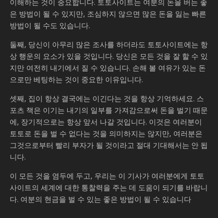
이해하는 것이 중요합니다. 토토사이트는 여분의 돈을 버는 좋
은 방법이 될 수 있지만, 조심하지 않으면 많은 돈을 잃는 빠른
방법이 될 수도 있습니다.
둘째, 당신이 아무리 많은 조사를 하더라도 토토사이트에는 항
상 행운의 요소가 있을 것입니다. 당신은 모든 것을 잘 할 수 있
지만 여전히 내기에서 질 수 있습니다. 손해 볼 여유가 있는 돈
으로만 베팅하는 것이 중요한 이유입니다.
셋째, 집이 항상 결국에는 이긴다는 것을 항상 기억하세요. 스
포츠 책은 이기는 내기의 일부를 가져감으로써 돈을 벌기 때문
에, 장기적으로는 항상 앞서 나갈 것입니다. 이것은 여러분이
토토로 돈을 벌 수 없다는 것을 의미하지는 않지만, 여러분은
그것으로부터 빨리 부자가 될 것이라고 절대 기대해서는 안 됩
니다.
이 모든 것을 염두에 두고, 우리는 이 기사가 여러분에게 토토
사이트의 세계에 대한 통찰력을 주는 데 도움이 되기를 바랍니
다. 여분의 현금을 벌 수 있는 좋은 방법이 될 수 있습니다