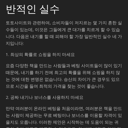
반적인 실수
토토사이트와 관련하여, 소비자들이 저지르는 몇 가지 흔한 실
수들이 있는데, 이것은 그들에게 큰 대가를 치르게 할 수 있습
니다. 다음은 내기를 할 때 피해야 할 가장 일반적인 실수 네 가
지입니다:
1. 최상의 확률로 쇼핑을 하지 마세요
요즘 다양한 책을 만드는 사람들과 베팅 사이트들이 많이 있기
때문에, 내기를 하기 전에 최고의 확률을 위해 쇼핑을 하지 않
는 것에 대한 변명은 없습니다. 승산의 차이가 큰 경우도 있으
므로 시간을 들여 최적의 가격을 찾는 것이 좋습니다.
2. 공짜 내기나 보너스를 사용하지 마세요
만약 여러분이 온라인 베팅을 처음이라면, 여러분은 책을 만드
는 사람이 제공하는 무료 베팅이나 보너스를 이용할 자격이 있
을지도 모릅니다. 이러한 제안은 시작하는 데 도움이 되는 귀