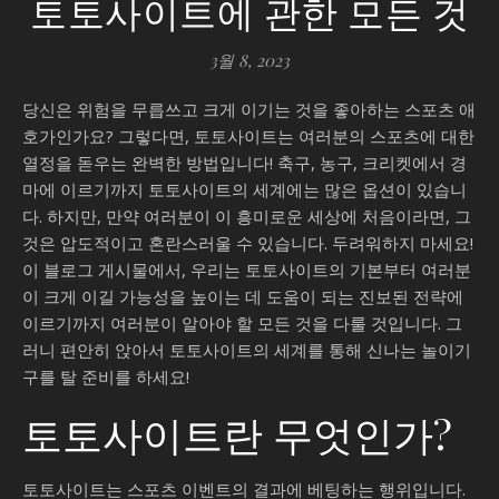
토토사이트에 관한 모든 것
3월 8, 2023
당신은 위험을 무릅쓰고 크게 이기는 것을 좋아하는 스포츠 애
호가인가요? 그렇다면, 토토사이트는 여러분의 스포츠에 대한
열정을 돋우는 완벽한 방법입니다! 축구, 농구, 크리켓에서 경
마에 이르기까지 토토사이트의 세계에는 많은 옵션이 있습니
다. 하지만, 만약 여러분이 이 흥미로운 세상에 처음이라면, 그
것은 압도적이고 혼란스러울 수 있습니다. 두려워하지 마세요!
이 블로그 게시물에서, 우리는 토토사이트의 기본부터 여러분
이 크게 이길 가능성을 높이는 데 도움이 되는 진보된 전략에
이르기까지 여러분이 알아야 할 모든 것을 다룰 것입니다. 그
러니 편안히 앉아서 토토사이트의 세계를 통해 신나는 놀이기
구를 탈 준비를 하세요!
토토사이트란 무엇인가?
토토사이트는 스포츠 이벤트의 결과에 베팅하는 행위입니다.