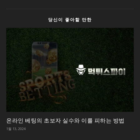
당신이 좋아할 만한
온라인 베팅의 초보자 실수와 이를 피하는 방법
1월 13, 2024