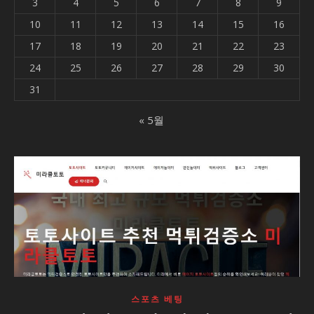
3
4
5
6
7
8
9
10
11
12
13
14
15
16
17
18
19
20
21
22
23
24
25
26
27
28
29
30
31
« 5월
스포츠 베팅