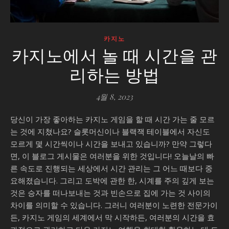
카지노
카지노에서 놀 때 시간을 관
리하는 방법
4월 8, 2023
당신이 가장 좋아하는 카지노 게임을 할 때 시간 가는 줄 모르
는 것에 지쳤나요? 슬롯머신이나 블랙잭 테이블에서 자신도
모르게 몇 시간씩이나 시간을 보내고 있습니까? 만약 그렇다
면, 이 블로그 게시물은 여러분을 위한 것입니다! 오늘날의 빠
른 속도로 진행되는 세상에서 시간 관리는 그 어느 때보다 중
요해졌습니다. 그리고 도박에 관한 한, 시계를 주의 깊게 보는
것은 승자를 떠나보내는 것과 빈손으로 집에 가는 것 사이의
차이를 의미할 수 있습니다. 그러니 여러분이 노련한 전문가이
든, 카지노 게임의 세계에서 막 시작하든, 여러분의 시간을 효