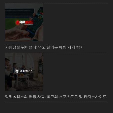
가능성을 뛰어넘다: 먹고 달리는 베팅 사기 방지
먹튀폴리스의 권장 사항: 최고의 스포츠토토 및 카지노사이트.