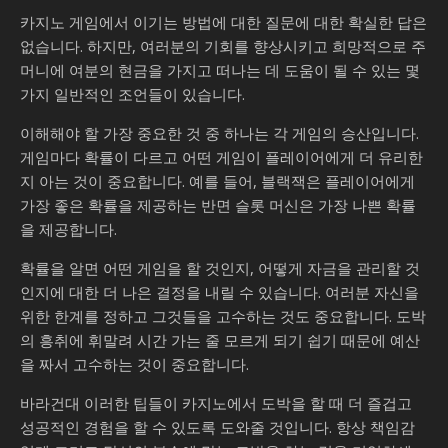
카지노 게임에서 이기는 방법에 대한 질문에 대한 확실한 답은
없습니다. 하지만, 여러분의 기회를 향상시키고 희망적으로 주
머니에 여분의 현금을 가지고 떠나는 데 도움이 될 수 있는 몇
가지 일반적인 조언들이 있습니다.
이해해야 할 가장 중요한 것 중 하나는 각 게임의 승산입니다.
게임마다 확률이 다르고 어떤 게임이 플레이어에게 더 유리한
지 아는 것이 중요합니다. 예를 들어, 블랙잭은 플레이어에게
가장 좋은 확률을 제공하는 반면 슬롯 머신은 가장 나쁜 확률
을 제공합니다.
확률을 알면 어떤 게임을 할 것인지, 어떻게 자금을 관리할 것
인지에 대한 더 나은 결정을 내릴 수 있습니다. 여러분 자신을
위한 한계를 정하고 그것들을 고수하는 것도 중요합니다. 도박
의 흥취에 휘말려 시간 가는 줄 모르게 되기 쉽기 때문에 예산
을 짜서 고수하는 것이 중요합니다.
바라건대 이러한 팁들이 카지노에서 도박을 할 때 더 즐겁고
성공적인 경험을 할 수 있도록 도와줄 것입니다. 항상 책임감