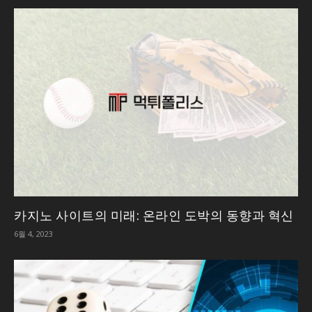
카지노 사이트의 미래: 온라인 도박의 동향과 혁신
6월 4, 2023