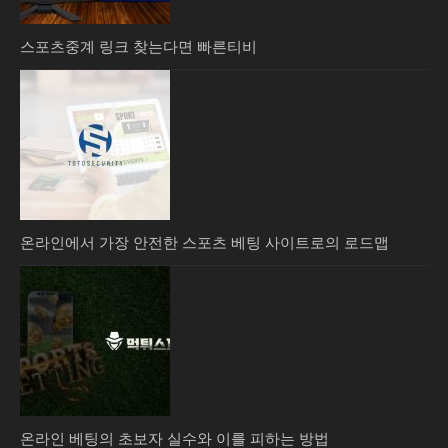
스포츠중계 링크 찾는다면 빠른티비
온라인에서 가장 안전한 스포츠 베팅 사이트로의 로드맵
온라인 베팅의 초보자 실수와 이를 피하는 방법