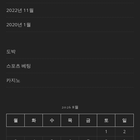
2022년 11월
2020년 1월
도박
스포츠 베팅
카지노
2026 8월
월
화
수
목
금
토
일
1
2