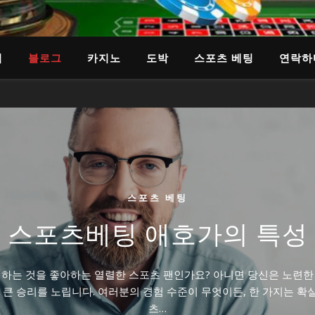
집
블로그
카지노
도박
스포츠 베팅
연락하
스포츠 베팅
스포츠베팅 애호가의 특성
 하는 것을 좋아하는 열렬한 스포츠 팬인가요? 아니면 당신은 노련한
의 큰 승리를 노립니다. 여러분의 경험 수준이 무엇이든, 한 가지는 확
츠…