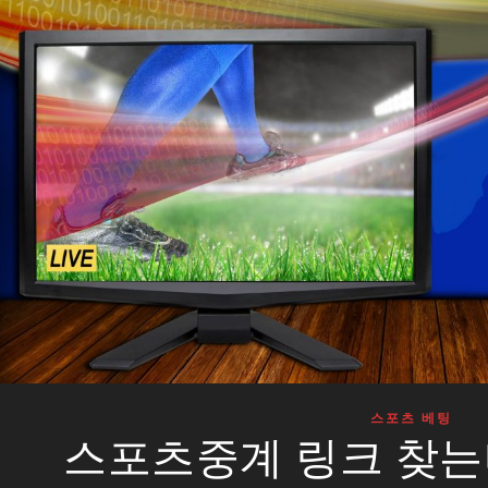
스포츠 베팅
스포츠중계 링크 찾