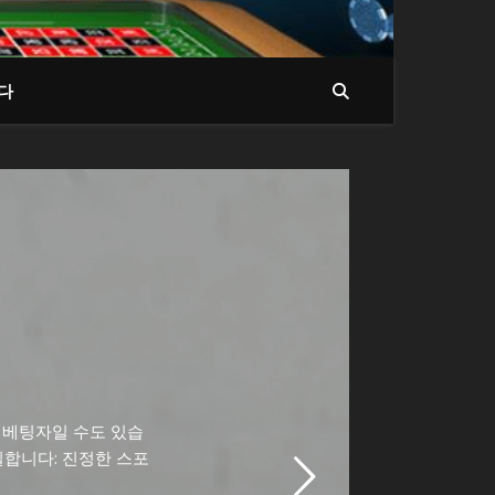
다
 베팅자일 수도 있습
실합니다: 진정한 스포