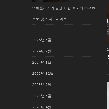
먹튀폴리스의 권장 사항: 최고의 스포츠
토토 및 카지노사이트.
2025년 5월
2024년 2월
2024년 1월
4
2023년 12월
2023년 9월
2023년 6월
2023년 4월