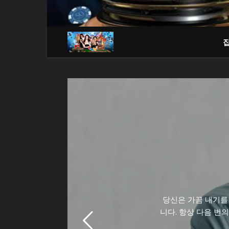
당신은 가끔 내기를
니다. 항상 다음 번