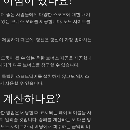
 더 좋은 사람들에게 다양한 스포츠에 대한 내기
수 있는 보너스 오퍼를 제공합니다. 토토 사이트를
을 제공하기 때문에, 당신은 당신이 가장 좋아하는
 도움이 될 수 있는 후한 보너스 제공을 제공합니
 내기와 다른 보너스를 청구할 수 있습니다.
는 특별한 소프트웨어를 설치하지 않고도 액세스
에서 사용할 수 있습니다.
 계산하나요?
단한 방법은 베팅할 때 표시되는 페이 테이블을 사
지 알려줄 것입니다. 승패를 계산하는 또 다른 방
 토토 사이트가 각 베팅에서 회수하는 금액의 비