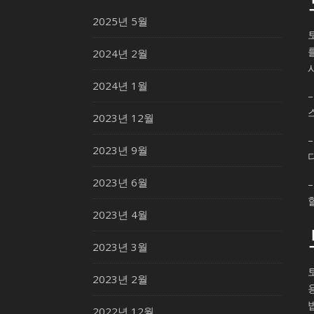
2025년 5월
2024년 2월
2024년 1월
2023년 12월
2023년 9월
2023년 6월
2023년 4월
2023년 3월
2023년 2월
2022년 12월