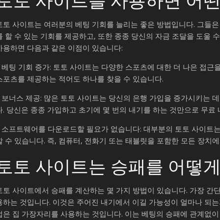
토토 사이트는 여러분의 베팅 기회를 늘리는 좋은 방법입니다. 그들은
를 할 수 있는 기회를 제공하고, 또한 종종 당신의 자금 조달을 도울 
사용하면 다음과 같은 이점이 있습니다:
– 베팅 기회 증가: 토토 사이트는 다양한 스포츠에 대한 더 나은 접근
스포츠를 제공하는 적어도 하나를 찾을 수 있습니다.
– 보너스 제공: 많은 토토 사이트는 당신의 은행 가입을 증가시키는 데
다. 당신은 종종 가입하고 초기에 몇 번의 내기를 하는 것만으로 무료
– 소프트웨어를 다운로드할 필요가 없습니다: 대부분의 토토 사이트
할 수 있습니다. 즉, 컴퓨터, 전화기 또는 태블릿을 포함한 모든 장치
토토 사이트는 승패를 어떻게
토토 사이트에서 승패를 계산하는 몇 가지 방법이 있습니다. 가장 간
용하는 것입니다. 이것은 주어진 내기에서 이길 가능성이 얼마나 되는
법은 집 가장자리를 사용하는 것입니다. 이는 베팅의 승패에 관계없이