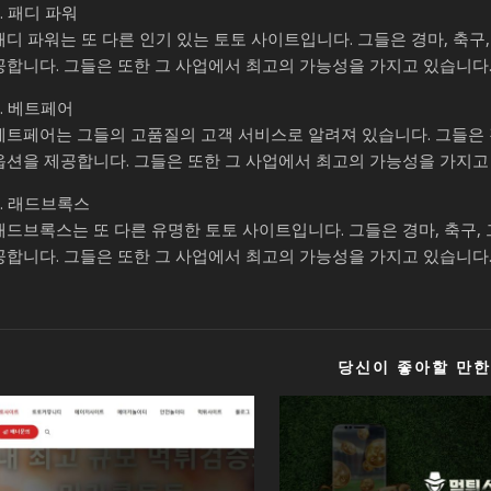
2. 패디 파워
패디 파워는 또 다른 인기 있는 토토 사이트입니다. 그들은 경마, 축구
공합니다. 그들은 또한 그 사업에서 최고의 가능성을 가지고 있습니다
3. 베트페어
베트페어는 그들의 고품질의 고객 서비스로 알려져 있습니다. 그들은 
옵션을 제공합니다. 그들은 또한 그 사업에서 최고의 가능성을 가지고
4. 래드브록스
래드브록스는 또 다른 유명한 토토 사이트입니다. 그들은 경마, 축구,
공합니다. 그들은 또한 그 사업에서 최고의 가능성을 가지고 있습니다
당신이 좋아할 만한