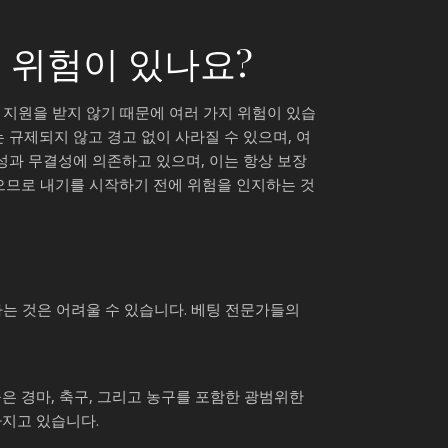
 위험이 있나요?
 지원을 받지 않기 때문에 여러 가지 위험이 있습
 규제되지 않고 경고 없이 사라질 수 있으며, 여
과 무결성에 의존하고 있으며, 이는 항상 보장
있으므로 내기를 시작하기 전에 위험을 인지하는 것
는 것은 어려울 수 있습니다. 베팅 전문가들의
은 경마, 축구, 그리고 농구를 포함한 광범위한
가지고 있습니다.