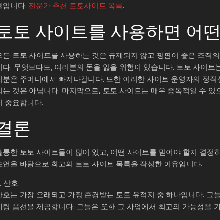
율입니다.
전문가 추천 토토사이트 목록
.
토토 사이트를 사용하면 어떤
모든 토토 사이트를 사용하는 것은 규제되지 않고 평판이 좋은 조직의
니다. 무엇보다도, 여러분의 돈을 잃을 위험이 있습니다. 토토 사이트는
러분은 주머니에서 빠져나갑니다. 또한 이러한 사이트 운영자의 정직성
되는 것은 아닙니다. 마지막으로, 토토 사이트는 매우 중독적일 수 
이 중요합니다.
결론
훌륭한 토토 사이트들이 많이 있고, 어떤 사이트를 믿어야 할지 결정하
조언을 바탕으로 최고의 토토 사이트 목록을 작성한 이유입니다.
1. 산호
산호는 가장 오래되고 가장 존경받는 토토 유적지 중 하나입니다. 그들
베팅 옵션을 제공합니다. 그들은 또한 그 사업에서 최고의 가능성을 