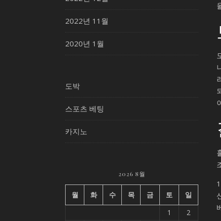
2022년 11월
2020년 1월
도박
스포츠 베팅
카지노
2026 8월
월
화
수
목
금
토
일
1
2