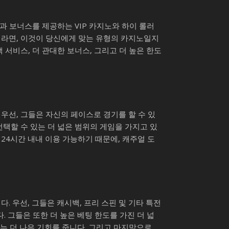
과 보너스를 제공하는 VIP 카지노와 하이 롤러
이라면, 이것이 당신에게 맞는 유형의 카지노일지
 서비스, 더 관대한 보너스, 그리고 더 높은 한도
우선, 그들은 자신의 페이스로 경기를 할 수 있
선택할 수 있는 더 넓은 범위의 게임을 가지고 있
24시간 내내 이용 가능하기 때문에, 캐주얼 도
 우선, 그들은 캐시백, 프리 스핀 및 기타 특전
. 그들은 또한 더 높은 베팅 한도를 가진 더 넓
있는 더 나은 기회를 줍니다. 그리고 마지막으로,