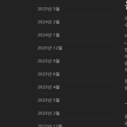
2025년 5월
2024년 2월
2024년 1월
2023년 12월
2023년 9월
2023년 6월
2023년 4월
2023년 3월
2023년 2월
2022년 12월