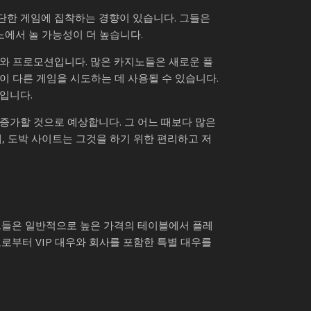
단한 게임에 집착하는 경향이 있습니다. 그들은
노에서 놀 가능성이 더 높습니다.
와 프로모션입니다. 많은 카지노들은 새로운 플
이 다른 게임을 시도하는 데 사용될 수 있습니다.
입니다.
증가할 것으로 예상합니다. 그 어느 때보다 많은
, 도박 사이트는 그것을 하기 위한 편리하고 저
그들은 일반적으로 높은 가격의 테이블에서 플레
로부터 VIP 대우와 회사를 포함한 특별 대우를