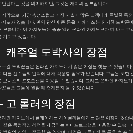
수반된다는 것을 의미하지만, 그것은 재미의 일부입니다!
마지막으로, 가장 충성스럽고 가장 지출이 많은 고객에게 특별한 특전
카지노가 있습니다. 만약 당신이 큰 돈을 기꺼이 쓰는 진지한 도박꾼
도 모릅니다. 이 카지노들은 종종 일반 온라인 카지노보다 더 나은 고객
를 가지고 있습니다.
– 캐주얼 도박사의 장점
캐주얼 도박꾼들은 온라인 카지노에서 많은 이점을 찾을 수 있습니다. 
고 다른 선수들의 압박에 대해 걱정할 필요가 없습니다. 그들은 또한 
고 보너스와 프로모션을 이용할 수 있습니다. 그리고 온라인 카지노가 
박꾼들은 그들이 원할 때 언제든지 놀 수 있습니다.
– 고 롤러의 장점
온라인 카지노에서 플레이하는 하이롤러들에게는 많은 이점이 있습니다.
과 같은 독점적인 혜택을 제공하는 VIP 프로그램을 이용할 수 있습니다
은 범위의 게임에 접근할 수 있으며, 이것은 그들에게 큰 돈을 벌 수 