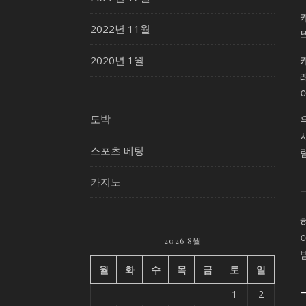
2022년 11월
2020년 1월
도박
스포츠 베팅
카지노
2026 8월
월
화
수
목
금
토
일
1
2